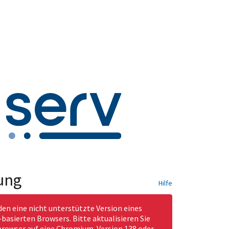
ung
Hilfe
den eine nicht unterstützte Version eines
asierten Browsers. Bitte aktualisieren Sie
rowser auf eine Chromium-Version 138 oder